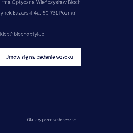
irma Optyczna Wieńczysław Bloch
ynek Łazarski 4a, 60-731 Poznań
klep@blochoptyk.pl
Umów się na badanie wzroku
Okulary przeciwsłoneczne