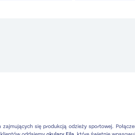
ch zajmujących się produkcją odzieży sportowej. Połącz
 klientów oddajemy
okulary Fila,
które świetnie wpasowują