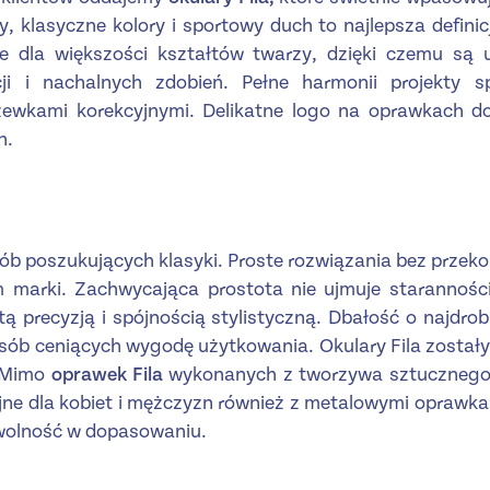
ty, klasyczne kolory i sportowy duch to najlepsza defini
ne dla większości kształtów twarzy, dzięki czemu s
ji i nachalnych zdobień. Pełne harmonii projekty s
ewkami korekcyjnymi. Delikatne logo na oprawkach dop
h.
ób poszukujących klasyki. Proste rozwiązania bez przek
 marki. Zachwycająca prostota nie ujmuje starannośc
ą precyzją i spójnością stylistyczną. Dbałość o najdro
ób ceniących wygodę użytkowania. Okulary Fila zostały 
. Mimo
oprawek Fila
wykonanych z tworzywa sztucznego 
jne dla kobiet i mężczyzn również z metalowymi oprawka
wolność w dopasowaniu.