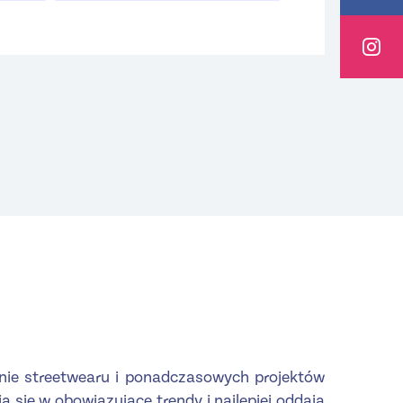
enie streetwearu i ponadczasowych projektów
 się w obowiązujące trendy i najlepiej oddają