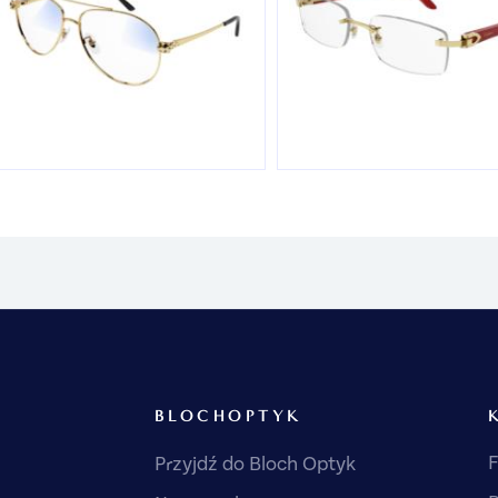
BLOCHOPTYK
F
Przyjdź do Bloch Optyk