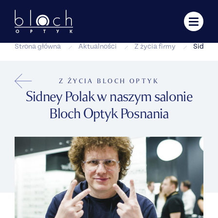
Strona główna
Aktualności
Z życia firmy
Sidney 
Z ŻYCIA BLOCH OPTYK
Sidney Polak w naszym salonie
Bloch Optyk Posnania