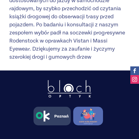
dostosowanych do jazdy w samochodzie
rajdowym, by szybko przechodzić od czytania
książki drogowej do obserwacji trasy przed
pojazdem. Po badaniu i konsultacji z naszym
zespołem wybór padł na soczewki progresywne
Rodenstock w oprawkach Vistan i Massi
Eyewear. Dziękujemy za zaufanie i życzymy
szerokiej drogi i gumowych drzew