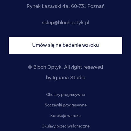
Rynek Łazarski 4a, 60-731 Poznań
sklep@blochoptyk.pl
Umów się na badanie wzroku
© Bloch Optyk. All right reserved
by
Iguana Studio
Okulary progresywne
Soczewki progresywne
Korekcja wzroku
Okulary przeciwsłoneczne