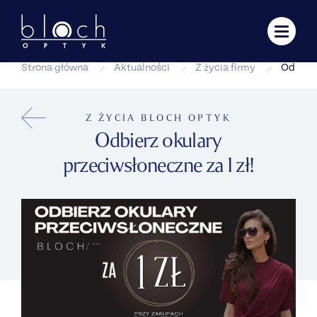
Strona główna
Aktualności
Z życia firmy
Odbierz
Z ŻYCIA BLOCH OPTYK
Odbierz okulary
przeciwsłoneczne za 1 zł!