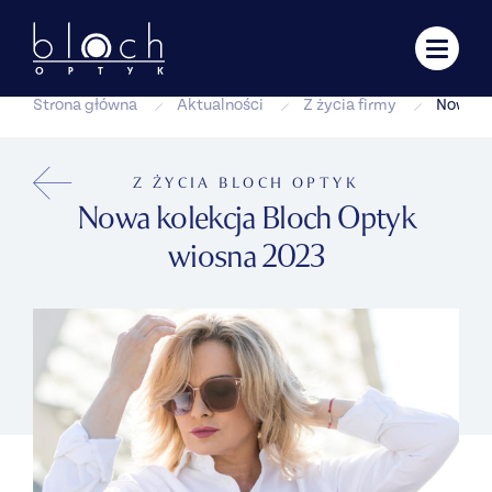
Strona główna
Aktualności
Z życia firmy
Nowa ko
Z ŻYCIA BLOCH OPTYK
Nowa kolekcja Bloch Optyk
wiosna 2023