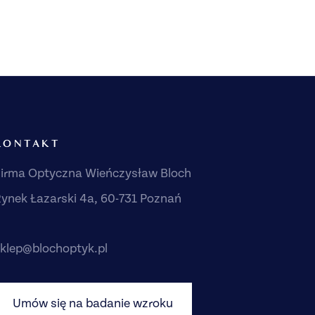
KONTAKT
irma Optyczna Wieńczysław Bloch
ynek Łazarski 4a, 60-731 Poznań
klep@blochoptyk.pl
Umów się na badanie wzroku