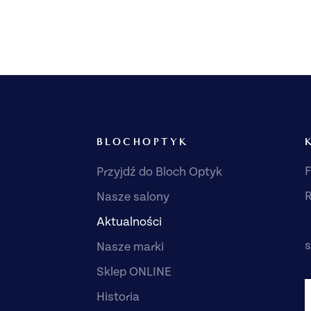
BLOCHOPTYK
F
Przyjdź do Bloch Optyk
R
Nasze salony
Aktualności
s
Nasze marki
Sklep ONLINE
Historia