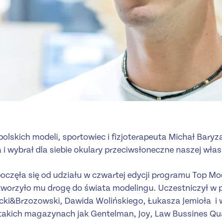
polskich modeli, sportowiec i fizjoterapeuta Michał Baryz
 i wybrał dla siebie okulary przeciwsłoneczne naszej wła
oczęła się od udziału w czwartej edycji programu Top Mode
otworzyło mu drogę do świata modelingu. Uczestniczył w 
ki&Brzozowski, Dawida Wolińskiego, Łukasza Jemioła i wi
takich magazynach jak Gentelman, Joy, Law Bussines Qua