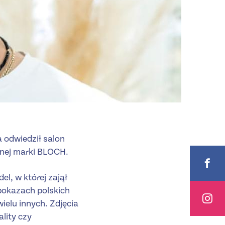
a odwiedził salon
snej marki BLOCH.
l, w której zajął
pokazach polskich
elu innych. Zdjęcia
lity czy