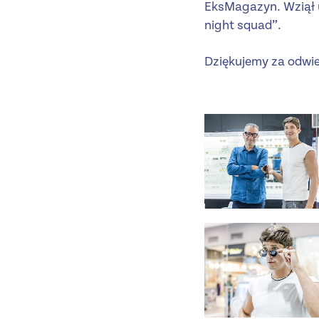
EksMagazyn. Wziął u
night squad”.
Dziękujemy za odwi