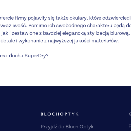
ercie firmy pojawiły się także okulary, które odzwierciedl
ą wrażliwość. Pomimo ich swobodnego charakteru będą d
jak i zestawione z bardziej elegancką stylizacją biurową
detale i wykonanie z najwyższej jakości materiałów.
jesz ducha SuperDry?
BLOCHOPTYK
F
Przyjdź do Bloch Optyk