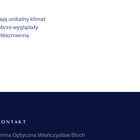
ają unikalny klimat
obrze wyglądały
. Niezmienna
KONTAKT
irma Optyczna Wieńczysław Bloch