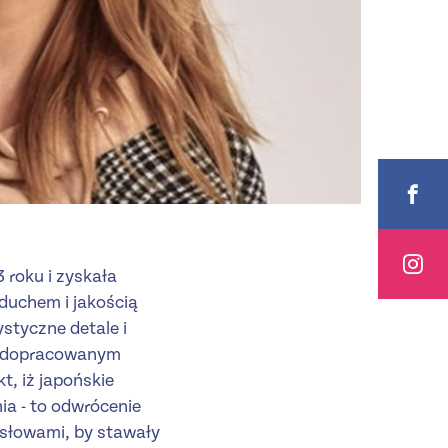
 roku i zyskała
uchem i jakością
ystyczne detale i
 i dopracowanym
t, iż japońskie
a - to odwrócenie
 słowami, by stawały