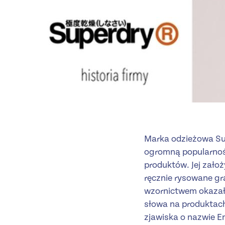
Marka odzieżowa Sup
ogromną popularnoś
produktów. Jej założ
ręcznie rysowane gr
wzornictwem okazały
słowa na produktach
zjawiska o nazwie E