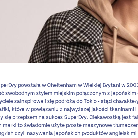
erDry powstała w Cheltenham w Wielkiej Brytani w 2003
ć swobodnym stylem miejskim połączonym z japońskim d
yciele zainspirowali się podróżą do Tokio - stąd charakter
afiki, które w powiązaniu z najwyższej jakości tkaninami
 się przepisem na sukces SuperDry. Ciekawostką jest fak
 marki to świadomie użyte proste maszynowe tłumaczeni
ngrish czyli nazywania japońskich produktów angielskimi