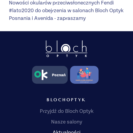
Nowości okularów przeciwsłonecznych Fendi
#lato2020 do obejrzenia w salonach Bloch Optyk
Posnania i Avenida - zapraszamy
BLOCHOPTYK
Przyjdź do Bloch Optyk
Nasze salony
Aktualności