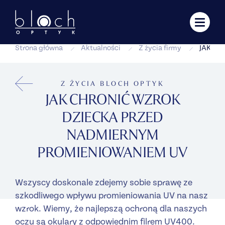
Strona główna
Aktualności
Z życia firmy
JAK CH
Z ŻYCIA BLOCH OPTYK
JAK CHRONIĆ WZROK
DZIECKA PRZED
NADMIERNYM
PROMIENIOWANIEM UV
Wszyscy doskonale zdejemy sobie sprawę ze
szkodliwego wpływu promieniowania UV na nasz
wzrok. Wiemy, że najlepszą ochroną dla naszych
oczu są okulary z odpowiednim filrem UV400.