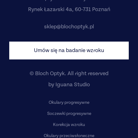
Rynek Łazarski 4a, 60-731 Poznań
sklep@blochoptyk.pl
Umów się na badanie wzroku
© Bloch Optyk. All right reserved
by
Iguana Studio
Okulary progresywne
Soczewki progresywne
Korekcja wzroku
Okulary przeciwsłoneczne