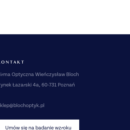
KONTAKT
irma Optyczna Wieńczysław Bloch
ynek Łazarski 4a, 60-731 Poznań
klep@blochoptyk.pl
Umów się na badanie wzroku