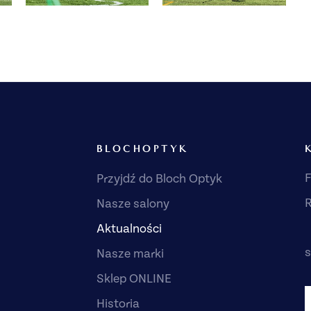
BLOCHOPTYK
F
Przyjdź do Bloch Optyk
R
Nasze salony
Aktualności
s
Nasze marki
Sklep ONLINE
Historia