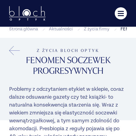
Strona główna
Aktualności
Z życia firmy
FENOM
Z ŻYCIA BLOCH OPTYK
FENOMEN SOCZEWEK
PROGRESYWNYCH
Problemy z odczytaniem etykiet w sklepie, coraz
dalsze odsuwanie gazety czy też książki- to
naturalna konsekwencja starzenia się. Wraz z
wiekiem zmniejsza się elastyczność soczewki
wewnątrzgałkowej, a tym samym zdolność do
akomodacji. Presbiopia z reguły pojawia się po