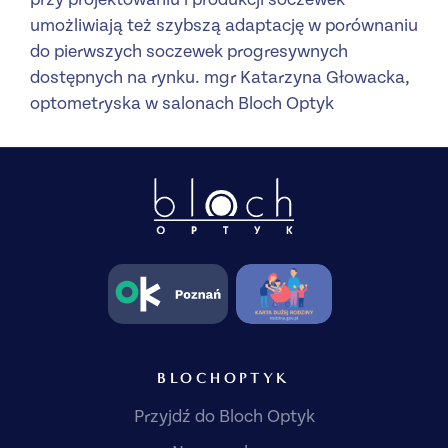
umożliwiają też szybszą adaptację w porównaniu
do pierwszych soczewek progresywnych
dostępnych na rynku. mgr Katarzyna Głowacka,
optometryska w salonach Bloch Optyk
BLOCHOPTYK
Przyjdź do Bloch Optyk