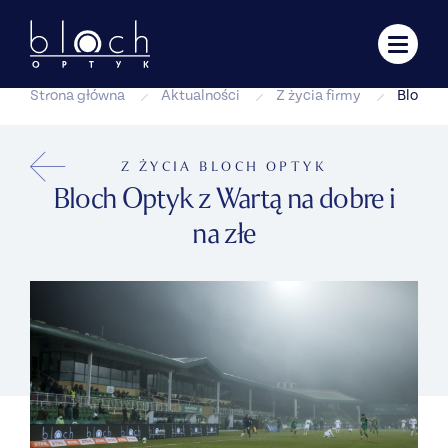
Strona główna
Aktualności
Z życia firmy
Bloch O
Z ŻYCIA BLOCH OPTYK
Bloch Optyk z Wartą na dobre i
na złe