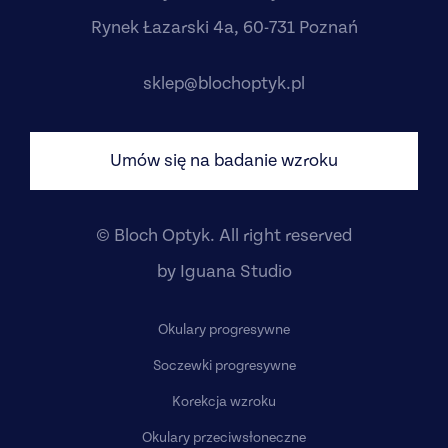
Rynek Łazarski 4a, 60-731 Poznań
sklep@blochoptyk.pl
Umów się na badanie wzroku
© Bloch Optyk. All right reserved
by
Iguana Studio
Okulary progresywne
Soczewki progresywne
Korekcja wzroku
Okulary przeciwsłoneczne